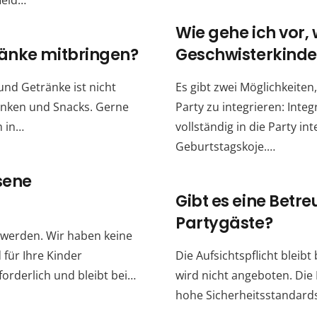
ield…
Wie gehe ich vor,
ränke mitbringen?
Geschwisterkinde
nd Getränke ist nicht
Es gibt zwei Möglichkeiten
änken und Snacks. Gerne
Party zu integrieren: Integ
m in…
vollständig in die Party in
Geburtstagskoje.…
sene
Gibt es eine Betr
Partygäste?
n werden. Wir haben keine
 für Ihre Kinder
Die Aufsichtspflicht bleib
rforderlich und bleibt bei…
wird nicht angeboten. Die 
hohe Sicherheitsstandards