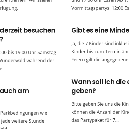
u entfernen. Wir stellen
und 17:00 Uhr Essen Ab 1.
erfügung.
Vormittagspartys: 12:00 
derzeit besuchen
Gibt es eine Mind
?
Ja, die 7 Kinder sind inkl
Kinder bis zum Termin än
:00 bis 19:00 Uhr Samstag
Feiern gilt die angegebe
e Wunderwald während der
ie…
Wann soll ich die
g auch am
geben?
Bitte geben Sie uns die Ki
können die Anzahl der Kin
en Parkbedingungen wie
das Partypaket für 7…
 jede weitere Stunde