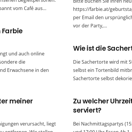
chsenen Begleitpersonen.
Bitte buchen Sie Ihren ne
tspannt vom Café aus…
https://farbie.at/geburts
per Email den ursprünglic
vor der Party,…
 Farbie
Wie ist die Sacher
ngt und auch online
sondere die
Die Sachertorte wird mit 
 und Erwachsene in den
selbst ein Tortenbild mit
Sachertorte selbst dekori
ter meiner
Zu welcher Uhrzei
serviert?
nigungen verursacht, liegt
Bei Nachmittagspartys (15:0