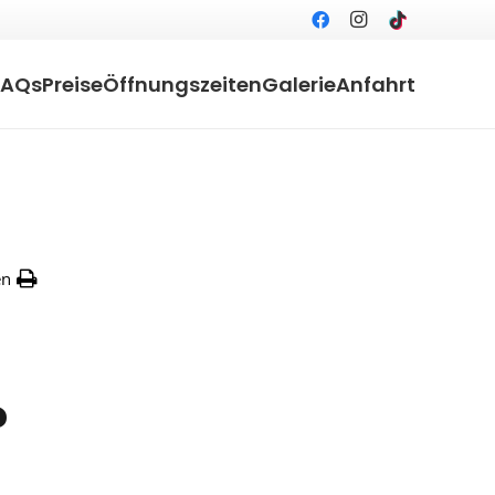
FAQs
Preise
Öffnungszeiten
Galerie
Anfahrt
en
?