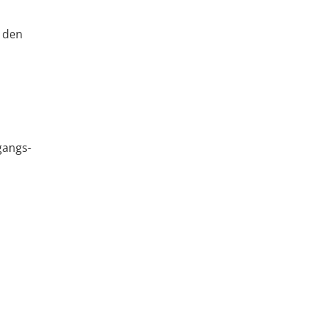
 den
gangs-