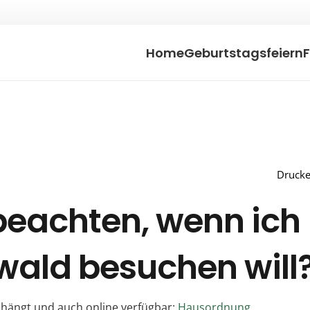
Home
Geburtstagsfeiern
Druck
beachten, wenn ich
ald besuchen will
hängt und auch online verfügbar:
Hausordnung